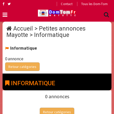
Contact
Tous les Dom-Tom
Accueil
>
Petites annonces
Mayotte
>
Informatique
Informatique
0 annonce
Retour catégories
INFORMATIQUE
0 annonces
Retour catégories