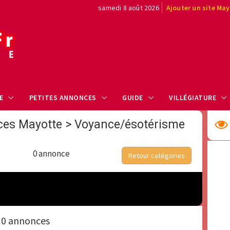
samedi 8 août 2026
Ajouter un site Ma
E
PETITES ANNONCES
GUIDE
VILLÉGIATURE
ces Mayotte
>
Voyance/ésotérisme
0 annonce
Retour catégories
0 annonces