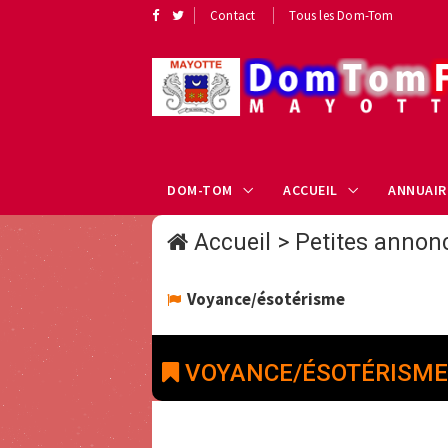
Contact
Tous les Dom-Tom
DOM-TOM
ACCUEIL
ANNUAIR
Accueil
>
Petites annon
Voyance/ésotérisme
VOYANCE/ÉSOTÉRISME