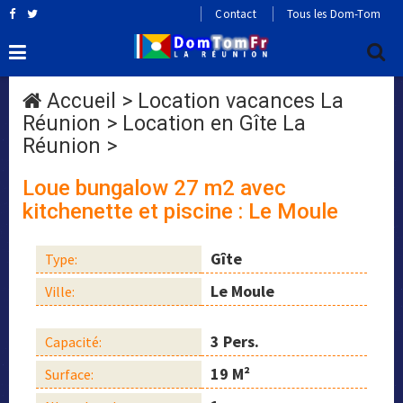
Contact
Tous les Dom-Tom
Accueil
>
Location vacances La
Réunion
>
Location en Gîte La
Réunion
>
Loue bungalow 27 m2 avec
kitchenette et piscine : Le Moule
Gîte
Type:
Le Moule
Ville:
3 Pers.
Capacité:
19 M²
Surface: