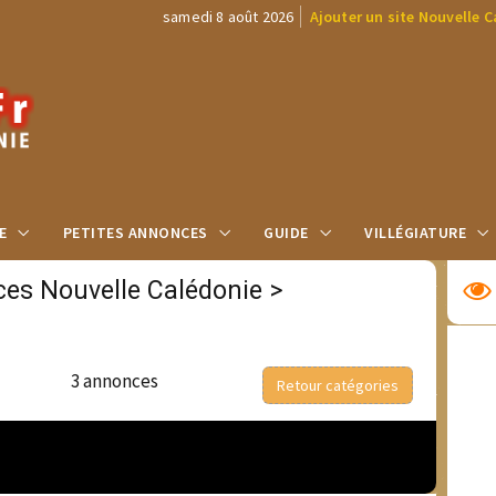
samedi 8 août 2026
Ajouter un site Nouvelle 
E
PETITES ANNONCES
GUIDE
VILLÉGIATURE
ces Nouvelle Calédonie
>
3 annonces
Retour catégories