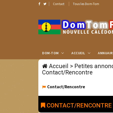
Contact
Tous les Dom-Tom
DOM-TOM
ACCUEIL
ANNUAIR
Accueil
>
Petites annon
Contact/Rencontre
Contact/Rencontre
CONTACT/RENCONTRE