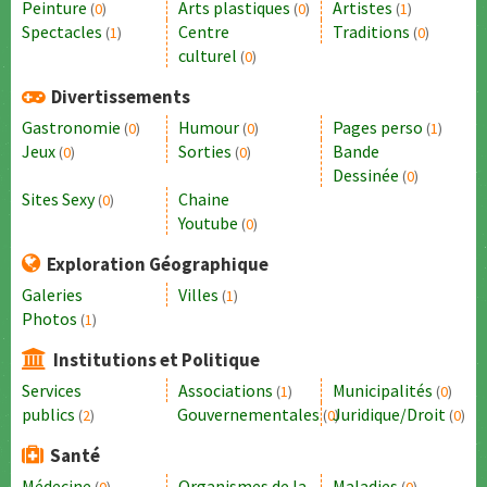
Peinture
Arts plastiques
Artistes
(
0
)
(
0
)
(
1
)
Spectacles
Centre
Traditions
(
1
)
(
0
)
culturel
(
0
)
Divertissements
Gastronomie
Humour
Pages perso
(
0
)
(
0
)
(
1
)
Jeux
Sorties
Bande
(
0
)
(
0
)
Dessinée
(
0
)
Sites Sexy
Chaine
(
0
)
Youtube
(
0
)
Exploration Géographique
Galeries
Villes
(
1
)
Photos
(
1
)
Institutions et Politique
Services
Associations
Municipalités
(
1
)
(
0
)
publics
Gouvernementales
Juridique/Droit
(
2
)
(
0
)
(
0
)
Santé
Médecine
Organismes de la
Maladies