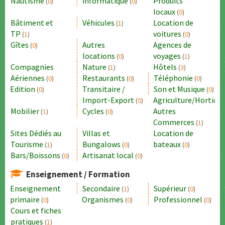
Nautisme
informatique
Produits
(
0
)
(
0
)
locaux
(
0
)
Bâtiment et
Véhicules
Location de
(
1
)
TP
voitures
(
1
)
(
0
)
Gîtes
Autres
Agences de
(
0
)
locations
voyages
(
0
)
(
1
)
Compagnies
Nature
Hôtels
(
1
)
(
3
)
Aériennes
Restaurants
Téléphonie
(
0
)
(
0
)
(
0
)
Edition
Transitaire /
Son et Musique
(
0
)
(
0
)
Import-Export
Agriculture/Horticul
(
0
)
Mobilier
Cycles
Autres
(
1
)
(
0
)
Commerces
(
1
)
Sites Dédiés au
Villas et
Location de
Tourisme
Bungalows
bateaux
(
1
)
(
0
)
(
0
)
Bars/Boissons
Artisanat local
(
0
)
(
0
)
Enseignement / Formation
Enseignement
Secondaire
Supérieur
(
1
)
(
0
)
primaire
Organismes
Professionnel
(
0
)
(
0
)
(
0
)
Cours et fiches
pratiques
(
1
)